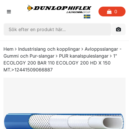
0
HEM
Hem
Industrislang och kopplingar
Avloppsslangar -
Gummi och Pur-slangar
PUR kanalspuleslangar
1"
FAVORITLISTOR
ECOLOGY 200 BAR 110 ECOLOGY 200 HD X 150
MT.>12441509066887
KATALOGER
CRIMP
UTGÅENDE PRODUKTER
LOGGA IN