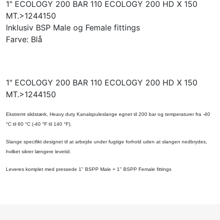
1" ECOLOGY 200 BAR 110 ECOLOGY 200 HD X 150
MT.>1244150
Inklusiv BSP Male og Female fittings
Farve: Blå
1" ECOLOGY 200 BAR 110 ECOLOGY 200 HD X 150
MT.>1244150
Ekstremt slidstærk, Heavy duty Kanalspuleslange egnet til 200 bar og temperaturer fra -40
°C til 60 °C (-40 °F til 140 °F).
Slange specifikt designet til at arbejde under fugtige forhold uden at slangen nedbrydes,
hvilket sikrer længere levetid.
Leveres komplet med pressede 1" BSPP Male + 1" BSPP Female fittings