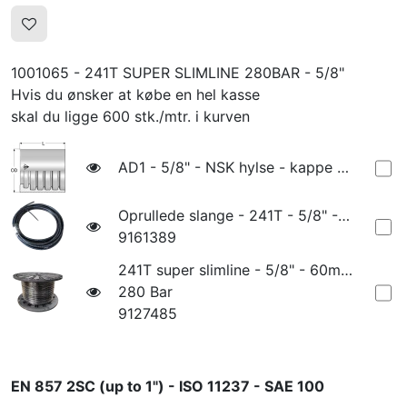
1001065 - 241T SUPER SLIMLINE 280BAR - 5/8"
Hvis du ønsker at købe en hel kasse
skal du ligge 600 stk./mtr. i kurven
AD1 - 5/8" - NSK hylse - kappe - AD1-10 - 1227983
Oprullede slange - 241T - 5/8" - 30m
9161389
241T super slimline - 5/8" - 60m - 241T-10
280 Bar
9127485
EN 857 2SC (up to 1") - ISO 11237 - SAE 100