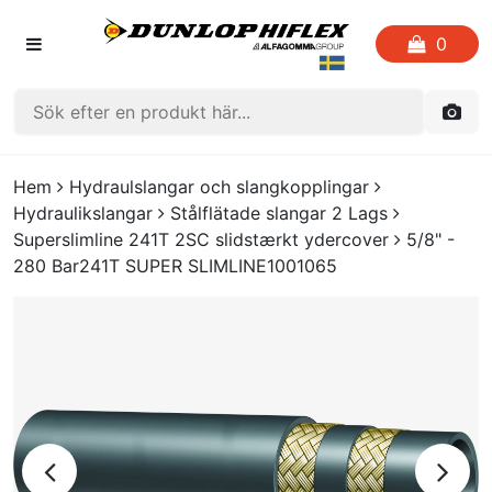
0
HEM
Hem
Hydraulslangar och slangkopplingar
Hydraulikslangar
Stålflätade slangar 2 Lags
FAVORITLISTOR
Superslimline 241T 2SC slidstærkt ydercover
5/8" -
280 Bar241T SUPER SLIMLINE1001065
KATALOGER
CRIMP
UTGÅENDE PRODUKTER
LOGGA IN