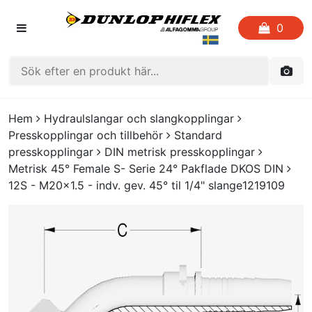
0
HEM
Hem
Hydraulslangar och slangkopplingar
Presskopplingar och tillbehör
Standard
FAVORITLISTOR
presskopplingar
DIN metrisk presskopplingar
Metrisk 45° Female S- Serie 24° Pakflade DKOS DIN
KATALOGER
12S - M20x1.5 - indv. gev. 45° til 1/4" slange1219109
CRIMP
UTGÅENDE PRODUKTER
LOGGA IN