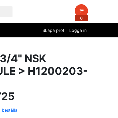
0
Skapa profil
Logga in
 3/4" NSK
ULE > H1200203-
725
t beställa