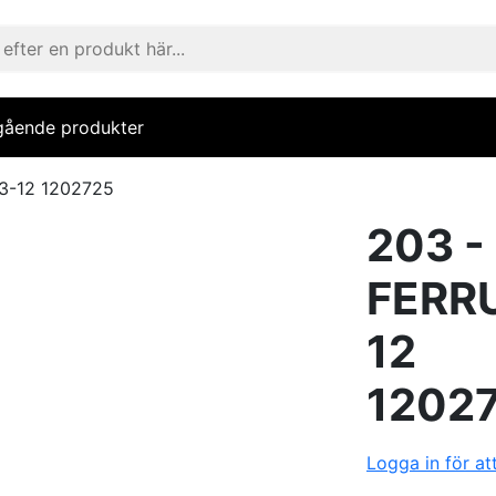
gående produkter
3-12 1202725
203 -
FERR
12
1202
Logga in för at