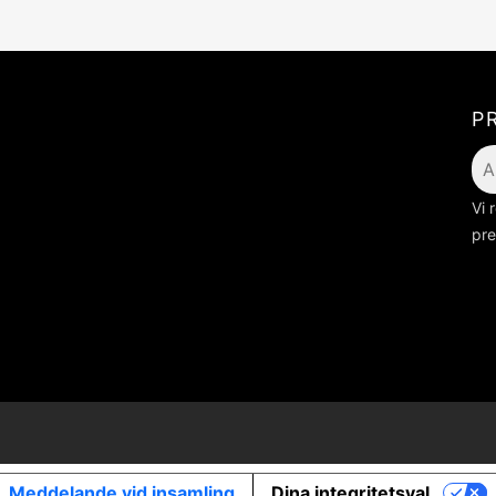
P
Vi 
pre
Meddelande vid insamling
Dina integritetsval