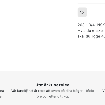
203 - 3/4" NS
Hvis du ønsker
skal du ligge 40
n
Utmärkt service
era
Vår kundtjänst är redo att svara på dina frågor - både
V
e
före och efter ditt köp