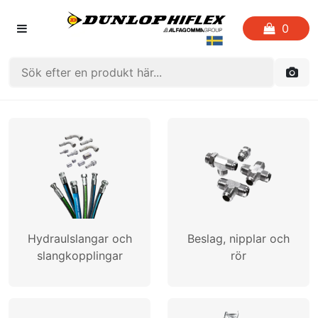
0
HEM
FAVORITLISTOR
KATALOGER
CRIMP
Hydraulslangar och
Beslag, nipplar och
UTGÅENDE PRODUKTER
slangkopplingar
rör
LOGGA IN