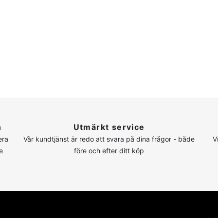
n
Utmärkt service
era
Vår kundtjänst är redo att svara på dina frågor - både
V
e
före och efter ditt köp