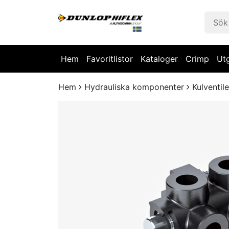
Hem
Favoritlistor
Kataloger
Crimp
Ut
Hem
Hydrauliska komponenter
Kulventile