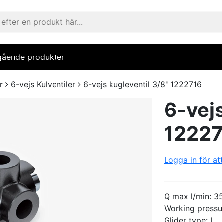
gående produkter
r
6-vejs Kulventiler
6-vejs kugleventil 3/8" 1222716
6-vejs
1222
Logga in för at
Q max l/min: 3
Working pressu
Glider type: L