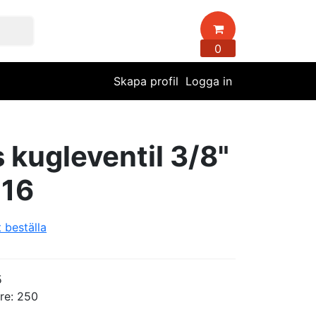
0
Skapa profil
Logga in
 kugleventil 3/8"
716
t beställa
5
re: 250