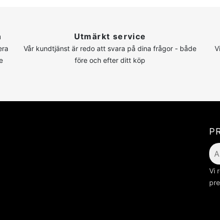
n
Utmärkt service
era
Vår kundtjänst är redo att svara på dina frågor - både
V
e
före och efter ditt köp
P
Vi 
pre