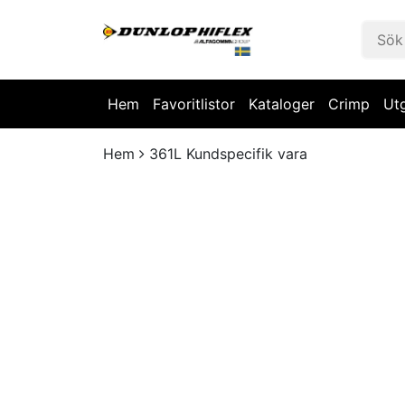
Hem
Favoritlistor
Kataloger
Crimp
Ut
Hem
361L Kundspecifik vara