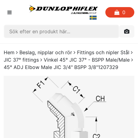
0
HEM
Hem
Beslag, nipplar och rör
Fittings och nipler Stål
JIC 37° fittings
Vinkel 45° JIC 37° - BSPP Male/Male
FAVORITLISTOR
45° ADJ Elbow Male JIC 3/4" BSPP 3/8"1207329
KATALOGER
CRIMP
UTGÅENDE PRODUKTER
LOGGA IN