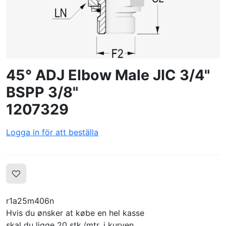
SKAPA PROFIL
45° ADJ Elbow Male JIC 3/4"
BSPP 3/8"
1207329
Logga in för att beställa
r1a25m406n
Hvis du ønsker at købe en hel kasse
skal du ligge 20 stk./mtr. i kurven