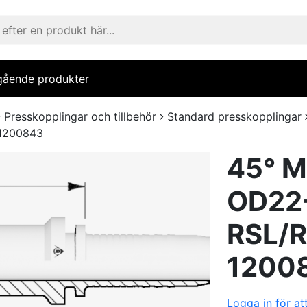
gående produkter
Presskopplingar och tillbehör
Standard presskopplingar
21200843
45° M
OD22-
RSL/
1200
Logga in för at