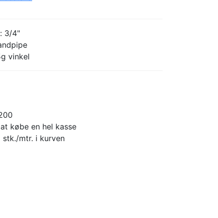
: 3/4"
andpipe
g vinkel
200
 at købe en hel kasse
 stk./mtr. i kurven