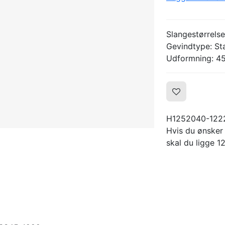
Slangestørrelse
Gevindtype: St
Udformning: 45
H1252040-122
Hvis du ønsker
skal du ligge 12