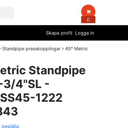
0
Skapa profil
Logga in
Standpipe presskopplingar
45° Metric
etric Standpipe
3/4"SL -
RSS45-1222
843
t beställa