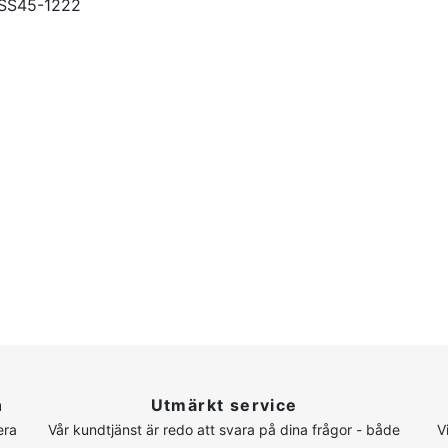
RSS45-1222
n
Utmärkt service
era
Vår kundtjänst är redo att svara på dina frågor - både
V