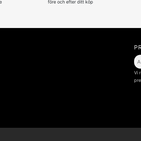
e
före och efter ditt köp
P
Vi 
pre