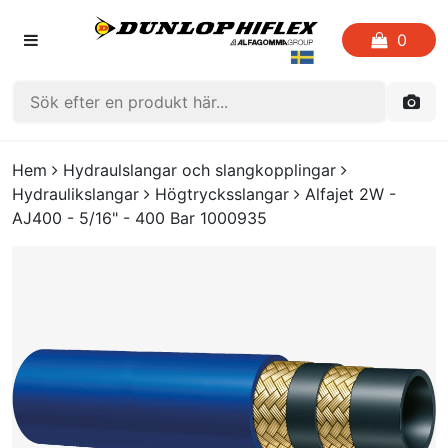
0
HEM
Hem
Hydraulslangar och slangkopplingar
Hydraulikslangar
Högtrycksslangar
Alfajet 2W -
FAVORITLISTOR
AJ400 - 5/16" - 400 Bar 1000935
KATALOGER
CRIMP
UTGÅENDE PRODUKTER
LOGGA IN