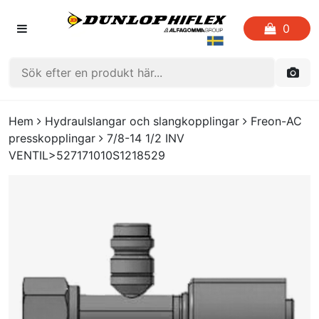
0
HEM
Hem
Hydraulslangar och slangkopplingar
Freon-AC
presskopplingar
7/8-14 1/2 INV
FAVORITLISTOR
VENTIL>527171010S1218529
KATALOGER
CRIMP
UTGÅENDE PRODUKTER
LOGGA IN