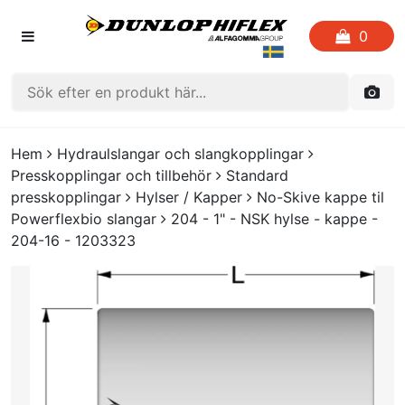
0
HEM
Hem
Hydraulslangar och slangkopplingar
Presskopplingar och tillbehör
Standard
FAVORITLISTOR
presskopplingar
Hylser / Kapper
No-Skive kappe til
Powerflexbio slangar
204 - 1" - NSK hylse - kappe -
KATALOGER
204-16 - 1203323
CRIMP
UTGÅENDE PRODUKTER
LOGGA IN