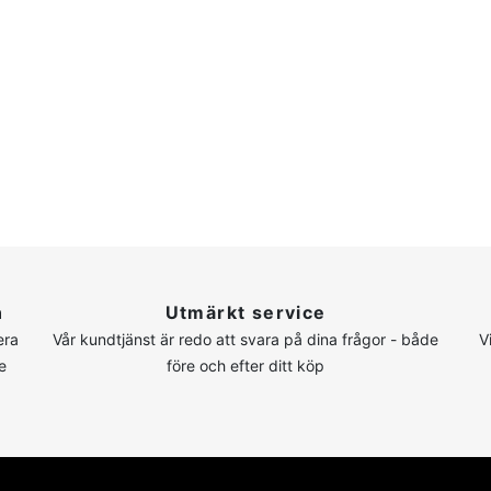
n
Utmärkt service
era
Vår kundtjänst är redo att svara på dina frågor - både
V
e
före och efter ditt köp