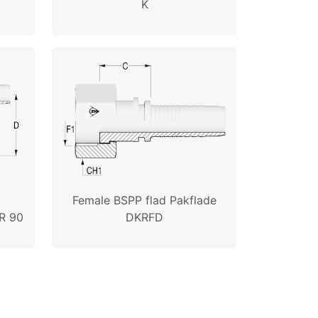
K
Female BSPP flad Pakflade
R 90
DKRFD