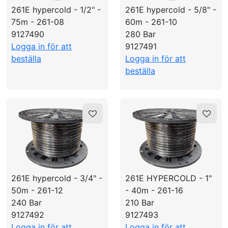
261E hypercold - 1/2" -
261E hypercold - 5/8" -
75m - 261-08
60m - 261-10
9127490
280 Bar
Logga in för att
9127491
beställa
Logga in för att
beställa
261E hypercold - 3/4" -
261E HYPERCOLD - 1"
50m - 261-12
- 40m - 261-16
240 Bar
210 Bar
9127492
9127493
Logga in för att
Logga in för att