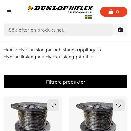
0
HEM
Hem
Hydraulslangar och slangkopplingar
Hydraulikslangar
Hydraulslang på rulle
FAVORITLISTOR
KATALOGER
Filtrera produkter
CRIMP
I lager?
UTGÅENDE PRODUKTER
LOGGA IN