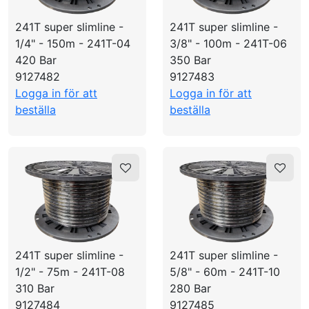
SKAPA PROFIL
241T super slimline -
241T super slimline -
1/4" - 150m - 241T-04
3/8" - 100m - 241T-06
420 Bar
350 Bar
9127482
9127483
Logga in för att
Logga in för att
beställa
beställa
241T super slimline -
241T super slimline -
1/2" - 75m - 241T-08
5/8" - 60m - 241T-10
310 Bar
280 Bar
9127484
9127485