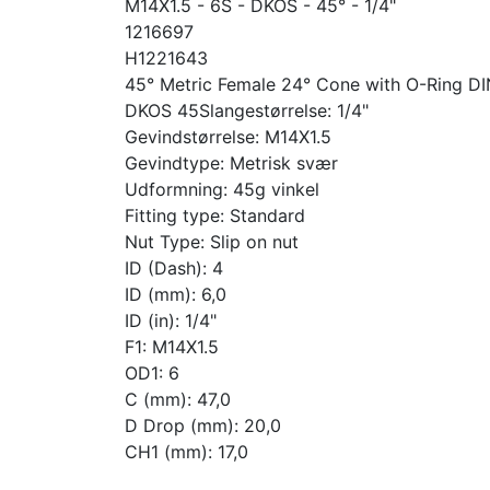
M14X1.5 - 6S - DKOS - 45° - 1/4"
1216697
H1221643
45° Metric Female 24° Cone with O-Ring DI
DKOS 45Slangestørrelse: 1/4"
Gevindstørrelse: M14X1.5
Gevindtype: Metrisk svær
Udformning: 45g vinkel
Fitting type: Standard
Nut Type: Slip on nut
ID (Dash): 4
ID (mm): 6,0
ID (in): 1/4"
F1: M14X1.5
OD1: 6
C (mm): 47,0
D Drop (mm): 20,0
CH1 (mm): 17,0