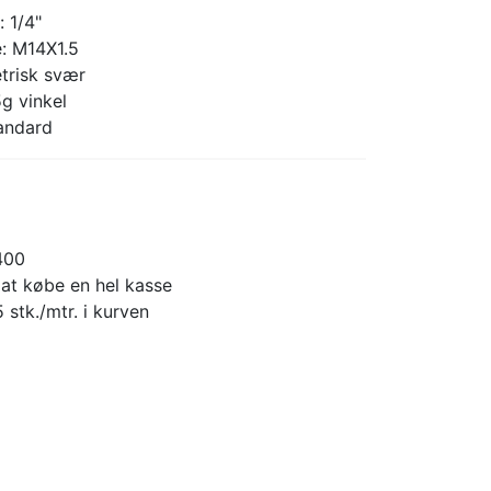
: 1/4"
e: M14X1.5
trisk svær
g vinkel
tandard
400
 at købe en hel kasse
 stk./mtr. i kurven