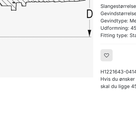
Slangestørrelse
Gevindstørrels
Gevindtype: Me
Udformning: 45
Fitting type: S
H1221643-041
Hvis du ønsker
skal du ligge 45