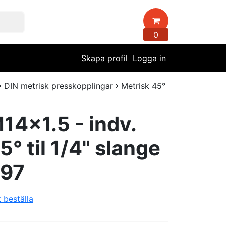
0
Skapa profil
Logga in
DIN metrisk presskopplingar
Metrisk 45°
14x1.5 - indv.
5° til 1/4" slange
697
t beställa