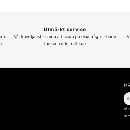
n
Utmärkt service
era
Vår kundtjänst är redo att svara på dina frågor - både
V
e
före och efter ditt köp
P
Vi 
pre