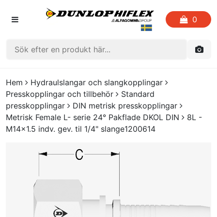
0
HEM
Hem
Hydraulslangar och slangkopplingar
Presskopplingar och tillbehör
Standard
FAVORITLISTOR
presskopplingar
DIN metrisk presskopplingar
Metrisk Female L- serie 24° Pakflade DKOL DIN
8L -
KATALOGER
M14x1.5 indv. gev. til 1/4" slange1200614
CRIMP
UTGÅENDE PRODUKTER
LOGGA IN