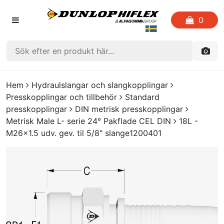
0
HEM
Hem
Hydraulslangar och slangkopplingar
Presskopplingar och tillbehör
Standard
FAVORITLISTOR
presskopplingar
DIN metrisk presskopplingar
Metrisk Male L- serie 24° Pakflade CEL DIN
18L -
KATALOGER
M26x1.5 udv. gev. til 5/8" slange1200401
CRIMP
UTGÅENDE PRODUKTER
LOGGA IN