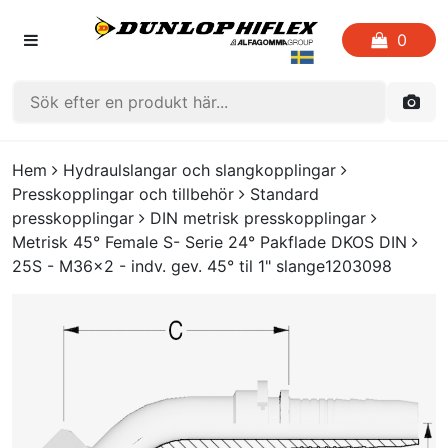
0
HEM
Hem
Hydraulslangar och slangkopplingar
Presskopplingar och tillbehör
Standard
FAVORITLISTOR
presskopplingar
DIN metrisk presskopplingar
Metrisk 45° Female S- Serie 24° Pakflade DKOS DIN
KATALOGER
25S - M36x2 - indv. gev. 45° til 1" slange1203098
CRIMP
UTGÅENDE PRODUKTER
LOGGA IN