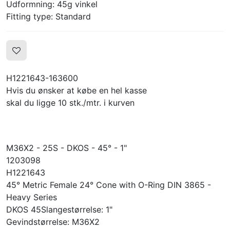
Udformning: 45g vinkel
Fitting type: Standard
H1221643-163600
Hvis du ønsker at købe en hel kasse
skal du ligge 10 stk./mtr. i kurven
M36X2 - 25S - DKOS - 45° - 1"
1203098
H1221643
45° Metric Female 24° Cone with O-Ring DIN 3865 -
Heavy Series
DKOS 45Slangestørrelse: 1"
Gevindstørrelse: M36X2