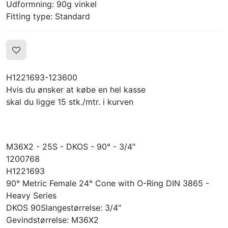
Udformning: 90g vinkel
Fitting type: Standard
H1221693-123600
Hvis du ønsker at købe en hel kasse
skal du ligge 15 stk./mtr. i kurven
M36X2 - 25S - DKOS - 90° - 3/4"
1200768
H1221693
90° Metric Female 24° Cone with O-Ring DIN 3865 -
Heavy Series
DKOS 90Slangestørrelse: 3/4"
Gevindstørrelse: M36X2