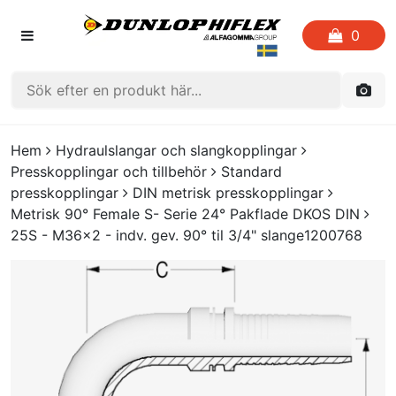
0
HEM
Hem
Hydraulslangar och slangkopplingar
Presskopplingar och tillbehör
Standard
FAVORITLISTOR
presskopplingar
DIN metrisk presskopplingar
Metrisk 90° Female S- Serie 24° Pakflade DKOS DIN
KATALOGER
25S - M36x2 - indv. gev. 90° til 3/4" slange1200768
CRIMP
UTGÅENDE PRODUKTER
LOGGA IN