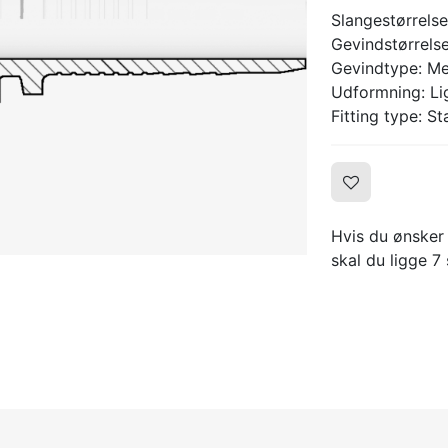
Slangestørrelse:
Gevindstørrels
Gevindtype: Me
Udformning: Lig
Fitting type: S
Hvis du ønsker
skal du ligge 7 