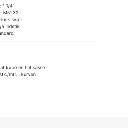
 1 1/4"
e: M52X2
trisk svær
e indstik
tandard
 at købe en hel kasse
stk./mtr. i kurven