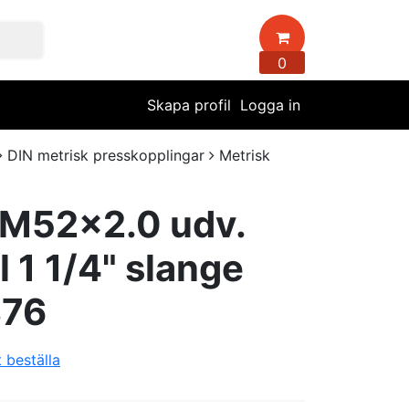
0
Skapa profil
Logga in
DIN metrisk presskopplingar
Metrisk
 M52x2.0 udv.
il 1 1/4" slange
376
t beställa