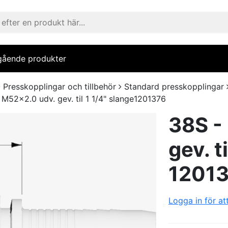
gående produkter
Presskopplingar och tillbehör
Standard presskopplingar
 M52x2.0 udv. gev. til 1 1/4" slange1201376
38S -
gev. t
1201
Logga in för at