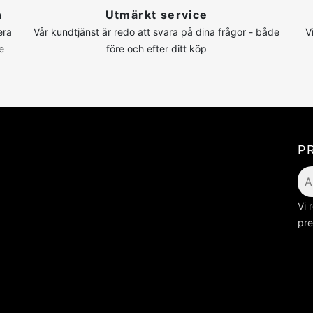
n
Utmärkt service
era
Vår kundtjänst är redo att svara på dina frågor - både
V
e
före och efter ditt köp
P
Vi 
pre