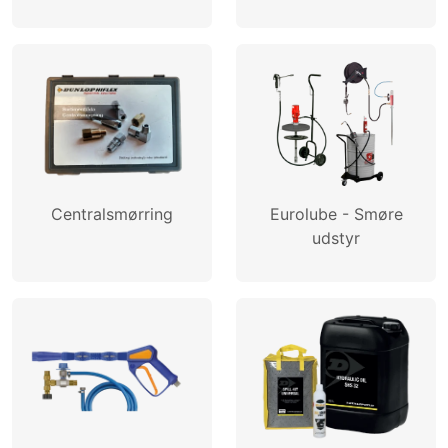
SKAPA PROFIL
Centralsmørring
Eurolube - Smøre
udstyr