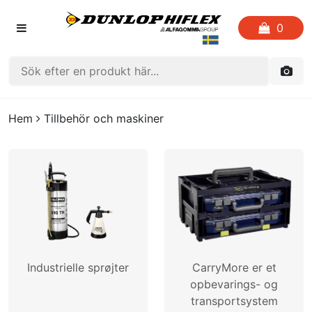
0
HEM
Hem
Tillbehör och maskiner
FAVORITLISTOR
KATALOGER
CRIMP
UTGÅENDE PRODUKTER
Industrielle sprøjter
CarryMore er et
LOGGA IN
opbevarings- og
transportsystem