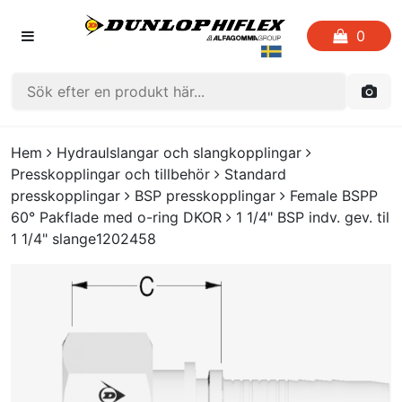
0
HEM
Hem
Hydraulslangar och slangkopplingar
Presskopplingar och tillbehör
Standard
FAVORITLISTOR
presskopplingar
BSP presskopplingar
Female BSPP
60° Pakflade med o-ring DKOR
1 1/4" BSP indv. gev. til
KATALOGER
1 1/4" slange1202458
CRIMP
UTGÅENDE PRODUKTER
LOGGA IN