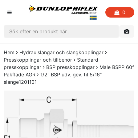
0
HEM
Hem
Hydraulslangar och slangkopplingar
Presskopplingar och tillbehör
Standard
FAVORITLISTOR
presskopplingar
BSP presskopplingar
Male BSPP 60°
Pakflade AGR
1/2" BSP udv. gev. til 5/16"
KATALOGER
slange1201101
CRIMP
UTGÅENDE PRODUKTER
LOGGA IN