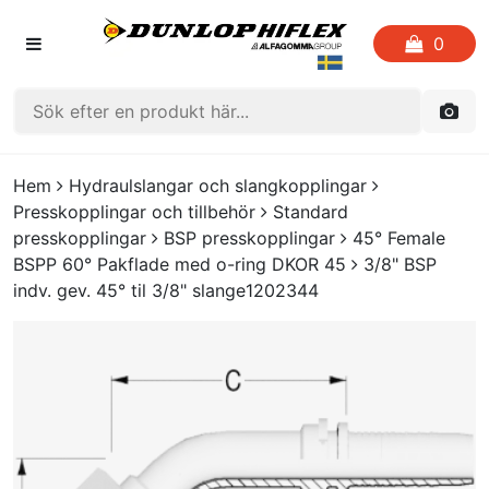
0
HEM
Hem
Hydraulslangar och slangkopplingar
Presskopplingar och tillbehör
Standard
FAVORITLISTOR
presskopplingar
BSP presskopplingar
45° Female
BSPP 60° Pakflade med o-ring DKOR 45
3/8" BSP
KATALOGER
indv. gev. 45° til 3/8" slange1202344
CRIMP
UTGÅENDE PRODUKTER
LOGGA IN