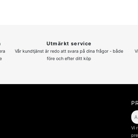
n
Utmärkt service
era
Vår kundtjänst är redo att svara på dina frågor - både
V
e
före och efter ditt köp
P
Vi 
pre