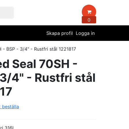
0
Skapa profil
Logga in
- BSP - 3/4" - Rustfri stål 1221817
d Seal 70SH -
3/4" - Rustfri stål
17
t beställa
fri 316L