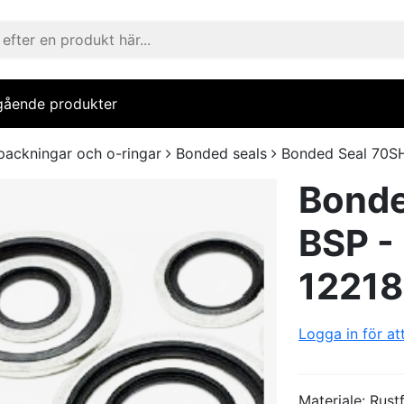
gående produkter
packningar och o-ringar
Bonded seals
Bonded Seal 70SH 
Bonde
BSP - 
12218
Logga in för at
Materiale: Rust