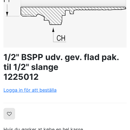
SKAPA PROFIL
1/2" BSPP udv. gev. flad pak.
til 1/2" slange
1225012
Logga in för att beställa
Hvis du ønsker at købe en hel kasse