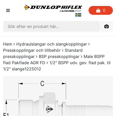
0
HEM
Hem
Hydraulslangar och slangkopplingar
Presskopplingar och tillbehör
Standard
FAVORITLISTOR
presskopplingar
BSP presskopplingar
Male BSPP
flad Pakflade AGR FD
1/2" BSPP udv. gev. flad pak. til
KATALOGER
1/2" slange1225012
CRIMP
UTGÅENDE PRODUKTER
LOGGA IN