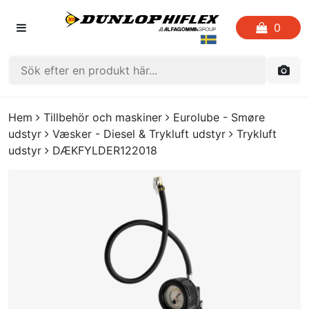
0
HEM
Hem
Tillbehör och maskiner
Eurolube - Smøre
udstyr
Væsker - Diesel & Trykluft udstyr
Trykluft
FAVORITLISTOR
udstyr
DÆKFYLDER122018
KATALOGER
CRIMP
UTGÅENDE PRODUKTER
LOGGA IN